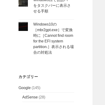
をタスクバーに表示さ
せる手順
Windows10の
［mbr2gpt.exe］で変換
時に［Cannot find room
for the EFI system
partition.］表示される場
合の対処法
カテゴリー
Google
(145)
AdSense
(28)