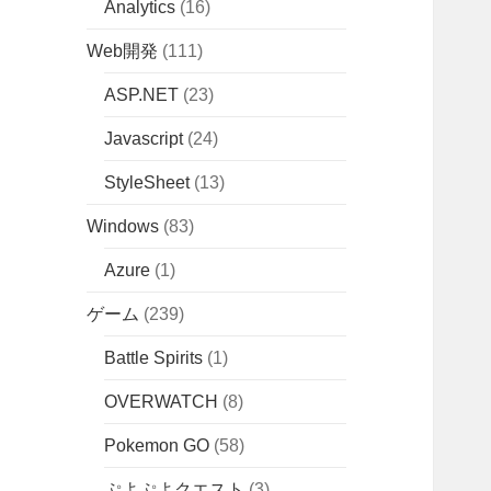
Analytics
(16)
Web開発
(111)
ASP.NET
(23)
Javascript
(24)
StyleSheet
(13)
Windows
(83)
Azure
(1)
ゲーム
(239)
Battle Spirits
(1)
OVERWATCH
(8)
Pokemon GO
(58)
ぷよぷよクエスト
(3)