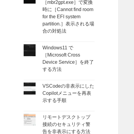
［mbr2gpt.exe］で変換
時に［Cannot find room
for the EFI system
partition.］表示される場
合の対処法
Windows11 で
［Microsoft Cross
Device Service］を終了
する方法
VSCodeの非表示にした
Copilotメニューを再表
示する手順
リモートデスクトップ
接続のセキュリティ警
告を非表示にする方法