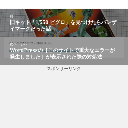
投
前
稿
旧キット「1/550 ビグロ」を見つけたらバンザ
前
ナ
イマークだった話
の
ビ
投
ゲ
稿:
次ページへ
ー
WordPressの［このサイトで重大なエラーが
次
シ
発生しました］が表示された際の対処法
の
ョ
投
ン
スポンサーリンク
稿: