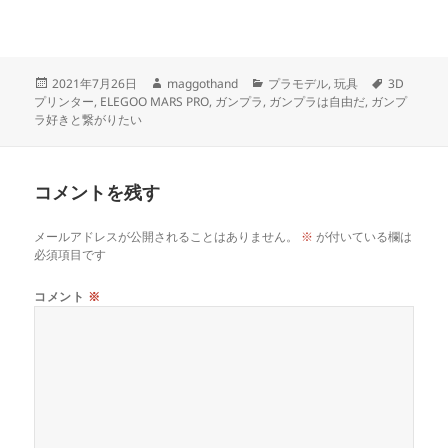
投
作
カ
タ
2021年7月26日
maggothand
プラモデル
,
玩具
3D
稿
成
テ
グ
プリンター
,
ELEGOO MARS PRO
,
ガンプラ
,
ガンプラは自由だ
,
ガンプ
日:
者
ゴ
ラ好きと繋がりたい
リ
ー
コメントを残す
メールアドレスが公開されることはありません。
※
が付いている欄は
必須項目です
コメント
※