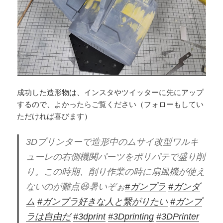
成功した造形物は、インスタやツイッターに先にアップ
するので、よかったらご覧ください（フォローもしてい
ただければ喜びます）
3Dプリンターで造形中のムサイ改型ワルキ
ューレの右側機関パーツをポリパテで盛り削
り。この時期、削り作業の時に扇風機が使え
ないのが難点😆暑いぞぉ
#ガンプラ
#ガンダ
ム
#ガンプラ好きな人と繋がりたい
#ガンプ
ラは自由だ
#3dprint
#3Dprinting
#3DPrinter