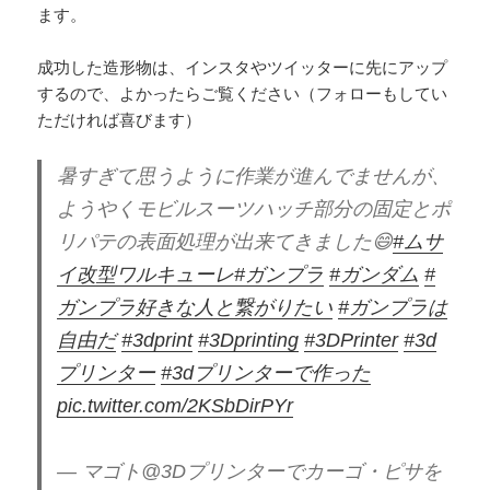
ます。
成功した造形物は、インスタやツイッターに先にアップ
するので、よかったらご覧ください（フォローもしてい
ただければ喜びます）
暑すぎて思うように作業が進んでませんが、
ようやくモビルスーツハッチ部分の固定とポ
リパテの表面処理が出来てきました😄
#ムサ
イ改型ワルキューレ
#ガンプラ
#ガンダム
#
ガンプラ好きな人と繋がりたい
#ガンプラは
自由だ
#3dprint
#3Dprinting
#3DPrinter
#3d
プリンター
#3dプリンターで作った
pic.twitter.com/2KSbDirPYr
— マゴト@3Dプリンターでカーゴ・ピサを