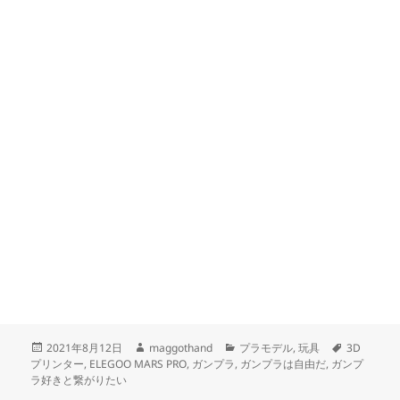
投
作
カ
タ
2021年8月12日
maggothand
プラモデル
,
玩具
3D
稿
成
テ
グ
プリンター
,
ELEGOO MARS PRO
,
ガンプラ
,
ガンプラは自由だ
,
ガンプ
日:
者
ゴ
ラ好きと繋がりたい
リ