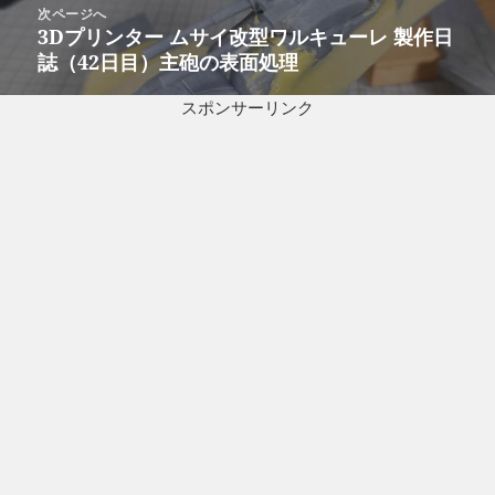
稿:
次ページへ
ー
3Dプリンター ムサイ改型ワルキューレ 製作日
次
シ
誌（42日目）主砲の表面処理
の
ョ
投
ン
スポンサーリンク
稿: