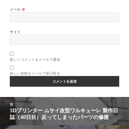
メール
※
サイト
新しいコメントをメールで通知
新しい投稿をメールで受け取る
投
前
稿
3Dプリンター ムサイ改型ワルキューレ 製作日
前
ナ
誌（40日目）反ってしまったパーツの修復
の
ビ
投
ゲ