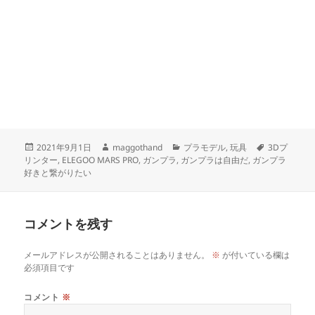
投
作
カ
タ
2021年9月1日
maggothand
プラモデル
,
玩具
3Dプ
稿
成
テ
グ
リンター
,
ELEGOO MARS PRO
,
ガンプラ
,
ガンプラは自由だ
,
ガンプラ
日:
者
ゴ
好きと繋がりたい
リ
ー
コメントを残す
メールアドレスが公開されることはありません。
※
が付いている欄は
必須項目です
コメント
※