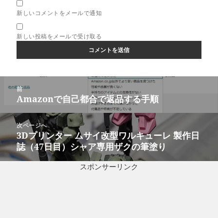
新しいコメントをメールで通知
新しい投稿をメールで受け取る
投
前
稿
Amazonで自己都合で返品する手順
前
ナ
の
ビ
投
次ページへ
ゲ
稿:
3Dプリンター ムサイ改型ワルキューレ 製作日
次
ー
誌（47日目）シャア専用ザクの筆塗り
の
シ
投
ョ
スポンサーリンク
稿:
ン