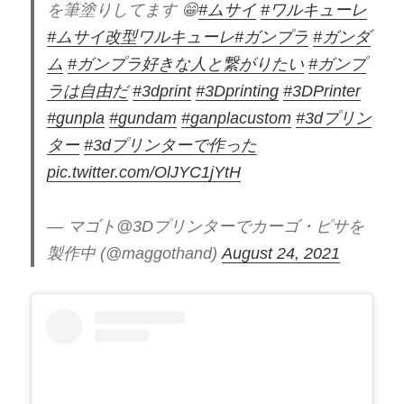
を筆塗りしてます 😁
#ムサイ
#ワルキューレ
#ムサイ改型ワルキューレ
#ガンプラ
#ガンダ
ム
#ガンプラ好きな人と繋がりたい
#ガンプ
ラは自由だ
#3dprint
#3Dprinting
#3DPrinter
#gunpla
#gundam
#ganplacustom
#3dプリン
ター
#3dプリンターで作った
pic.twitter.com/OlJYC1jYtH
— マゴト@3Dプリンターでカーゴ・ピサを
製作中 (@maggothand)
August 24, 2021