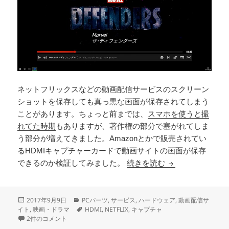
ネットフリックスなどの動画配信サービスのスクリーン
ショットを保存しても真っ黒な画面が保存されてしまう
ことがあります。ちょっと前までは、
スマホを使うと撮
れてた時期
もありますが、著作権の部分で塞がれてしま
う部分が増えてきました。Amazonとかで販売されてい
るHDMIキャプチャーカードで動画サイトの画面が保存
HDMI キャプチ
できるのか検証してみました。
続きを読む
投
カ
2017年9月9日
PCパーツ
,
サービス
,
ハードウェア
,
動画配信サ
稿
テ
タ
イト
,
映画・ドラマ
HDMI
,
NETFLIX
,
キャプチャ
日:
HDMI キャプチャカードを使うと動画サイトの画面を保存できるのか（NET
ゴ
グ
2件のコメント
リ