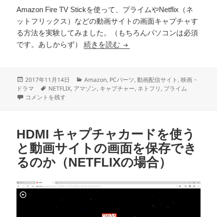
Amazon Fire TV Stickを使って、プライムやNetflix（ネ
ットフリックス）などの動画サイトの画面キャプチャす
る方法を実験してみました。（もちろんパソコンは必須
Amazon Fire TV Stic
です。あしからず）
続きを読む
投
カ
2017年11月14日
Amazon
,
PCパーツ
,
動画配信サイト
,
映画・
稿
タ
テ
ドラマ
NETFLIX
,
アマゾン
,
キャプチャー
,
ネトフリ
,
プライム
日:
Amazon Fire TV Stickを使って、プライムやNetflixをキャプチャしてみる
グ
ゴ
コメントを残す
リ
ー
HDMI キャプチャカードを使う
と動画サイトの画面を保存でき
るのか（NETFLIXの場合）