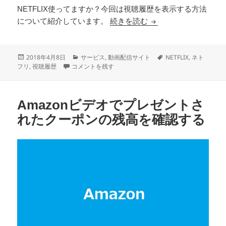
NETFLIX使ってますか？今回は視聴履歴を表示する方法
NETFLIXの視聴履
について紹介しています。
続きを読む
投
カ
タ
2018年4月8日
サービス
,
動画配信サイト
NETFLIX
,
ネト
稿
NETFLIXの視聴履歴を表示する方法 に
テ
グ
フリ
,
視聴履歴
コメントを残す
日:
ゴ
リ
ー
Amazonビデオでプレゼントさ
れたクーポンの残高を確認する