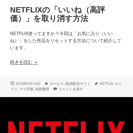
NETFLIXの「いいね（高評
価）」を取り消す方法
NETFLIX使ってますか？今回は「お気に入り（いい
ね）」をした作品をリセットする方法について紹介して
います。
NETFLIXの「いいね（高評価）」を取り消す方法
続きを読む
投
カ
タ
2018年9月14日
サービス
,
動画配信サイト
NETFLIX
,
ネト
稿
テ
NETFLIXの「いいね（高評価）」を取り消す方
グ
フリ
,
マイ評価
,
視聴履歴
コメントを残す
日:
ゴ
リ
ー