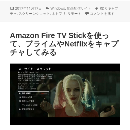
投
カ
タ
2017年11月17日
Windows
,
動画配信サイト
RDP
,
キャプ
稿
テ
リモートデスクトップでNe
グ
チャ
,
スクリーンショット
,
ネトフリ
,
リモート
コメントを残す
日:
ゴ
リ
ー
Amazon Fire TV Stickを使っ
て、プライムやNetflixをキャプ
チャしてみる