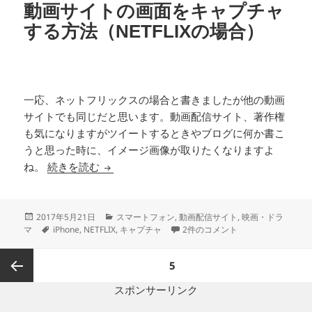
動画サイトの画面をキャプチャ
する方法（NETFLIXの場合）
一応、ネットフリックスの場合と書きましたが他の動画
サイトでも同じだと思います。動画配信サイト、著作権
も気になりますがツイートするときやブログに何か書こ
うと思った時に、イメージ画像が取りたくなりますよ
動画サイトの画面をキャプチャする方法（NET
ね。
続きを読む
投
カ
2017年5月21日
スマートフォン
,
動画配信サイト
,
映画・ドラ
稿
タ
テ
動画サイトの画面をキャプチャする方
マ
iPhone
,
NETFLIX
,
キャプチャ
2件のコメント
日:
グ
ゴ
リ
投
ページ
5
ー
稿
の
スポンサーリンク
前のペ
ペ