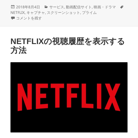
投
カ
タ
2018年8月4日
サービス
,
動画配信サイト
,
映画・ドラマ
稿
テ
グ
NETFLIX
,
キャプチャ
,
スクリーンショット
,
プライム
日:
動画サイトの画面をキャプチャする方法のまとめ に
ゴ
コメントを残す
リ
ー
NETFLIXの視聴履歴を表示する
方法