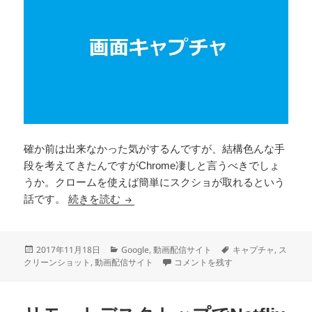
確か前は出来なかった気がするんですが、結構色んな手
段を考えてきたんですがChrome凄しと言うべきでしょ
うか。クロームを使えば簡単にスクショが取れるという
Chrome凄い。スクリーンショットと
話です。
続きを読む
投
カ
タ
2017年11月18日
Google
,
動画配信サイト
キャプチャ
,
ス
稿
テ
Chrome凄い。スクリーンショット
グ
クリーンショット
,
動画配信サイト
コメントを残す
日:
ゴ
リ
ー