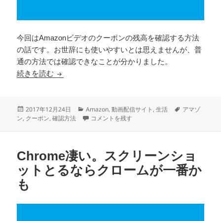
今回はAmazonビデオのクーポンの残高を確認する方法
の話です。お世辞にも使いやすいとは思えませんが、普
通の方法では確認できなことが分かりました。
Amazonビデオでプレゼントされたクーポンの残
続きを読む
投
カ
タ
2017年12月24日
Amazon
,
動画配信サイト
,
生活
アマゾ
稿
テ
Amazonビデオでプレゼントされたクーポンの残
グ
ン
,
クーポン
,
確認方法
コメントを残す
日:
ゴ
リ
ー
Chrome凄い。スクリーンショ
ットとるならクロームが一番か
も