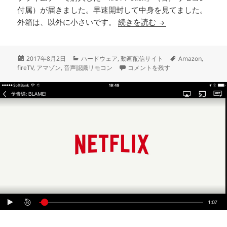
付属）が届きました。早速開封して中身を見てました。
Amazon FireTV 
外箱は、以外に小さいです。
続きを読む
投
カ
タ
2017年8月2日
ハードウェア
,
動画配信サイト
Amazon
,
稿
テ
Amazon FireTV Stick（2017モ
グ
fireTV
,
アマゾン
,
音声認識リモコン
コメントを残す
日:
ゴ
リ
ー