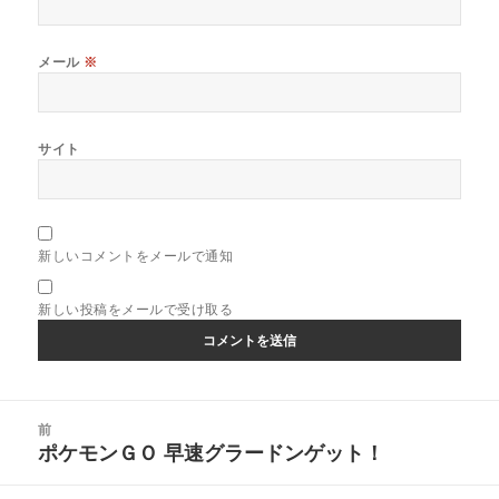
メール
※
サイト
新しいコメントをメールで通知
新しい投稿をメールで受け取る
投
前
稿
ポケモンＧＯ 早速グラードンゲット！
前
ナ
の
ビ