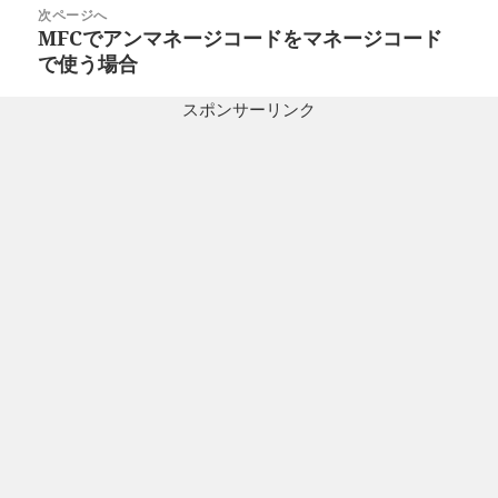
投
次ページへ
ゲ
稿:
MFCでアンマネージコードをマネージコード
次
ー
で使う場合
の
シ
投
ョ
スポンサーリンク
稿:
ン