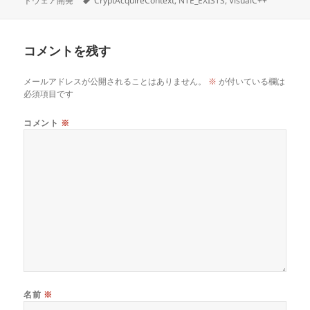
トウェア開発
CryptAcquireContext
,
NTE_EXISTS
,
VisualC++
日:
グ
者
ゴ
リ
ー
コメントを残す
メールアドレスが公開されることはありません。
※
が付いている欄は
必須項目です
コメント
※
名前
※