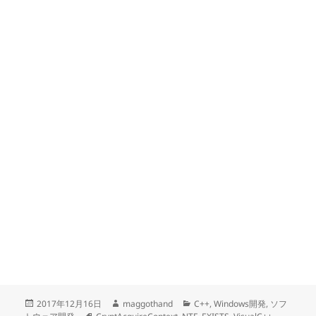
投
作
カ
2017年12月16日
maggothand
C++
,
Windows開発
,
ソフ
稿
タ
成
テ