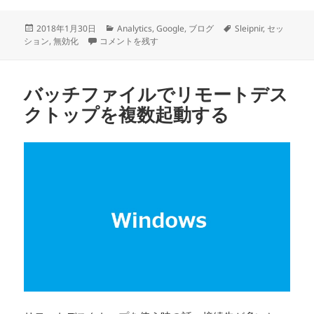
投
カ
タ
2018年1月30日
Analytics
,
Google
,
ブログ
Sleipnir
,
セッ
稿
Google Analytics オプトアウト アドオン に
テ
グ
ション
,
無効化
コメントを残す
日:
ゴ
リ
ー
バッチファイルでリモートデス
クトップを複数起動する