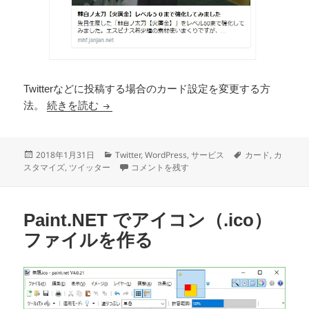
Twitterなどに投稿する場合のカード設定を変更する方
Twitterカードのカスタマイズ（画像サイズ
法。
続きを読む
投
カ
タ
2018年1月31日
Twitter
,
WordPress
,
サービス
カード
,
カ
稿
テ
Twitterカードのカスタマイズ（画像サイズを
グ
スタマイズ
,
ツイッター
コメントを残す
日:
ゴ
リ
ー
Paint.NET でアイコン（.ico）
ファイルを作る