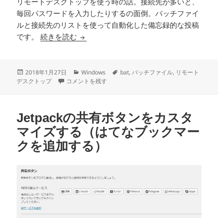
リモートデスクトップを使う時の話。接続先が多いと、
毎回パスワードを入力したりするの面倒。バッチファイ
ルと接続先のリストを使って自動化した備忘録的な投稿
バッチファイルでリモートデスクトップを
です。
続きを読む
投
カ
タ
2018年1月27日
Windows
bat
,
バッチファイル
,
リモート
稿
バッチファイルでリモートデスクトップを複数起動する 
テ
グ
デスクトップ
コメントを残す
日:
ゴ
リ
ー
Jetpackの共有ボタンをカスタ
マイズする（はてなブックマー
クを追加する）