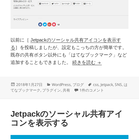
以前に［
Jetpackのソーシャル共有アイコンを表示す
る
］を投稿しましたが、設定もこっちの方が簡単です。
既存の共有ボタン以外にも「はてなブックマーク」など
Jetpackの共有
追加することもできました。
続きを読む
投
カ
タ
2018年1月27日
WordPress
,
ブログ
css
,
Jetpack
,
SNS
,
は
稿
テ
Jetpackの共有ボタンをカスタ
グ
てなブックマーク
,
プラグイン
,
共有
1件のコメント
日:
ゴ
リ
ー
Jetpackのソーシャル共有アイ
コンを表示する