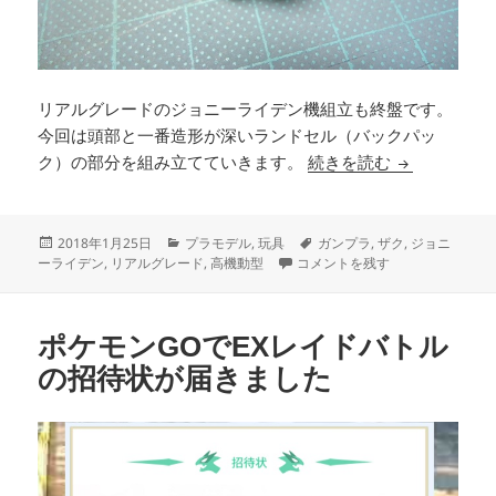
リアルグレードのジョニーライデン機組立も終盤です。
今回は頭部と一番造形が深いランドセル（バックパッ
1/144 RG M
ク）の部分を組み立てていきます。
続きを読む
投
カ
タ
2018年1月25日
プラモデル
,
玩具
ガンプラ
,
ザク
,
ジョニ
稿
テ
1/144 RG MS-06R-2 JOHNNY R
グ
ーライデン
,
リアルグレード
,
高機動型
コメントを残す
日:
ゴ
リ
ー
ポケモンGOでEXレイドバトル
の招待状が届きました