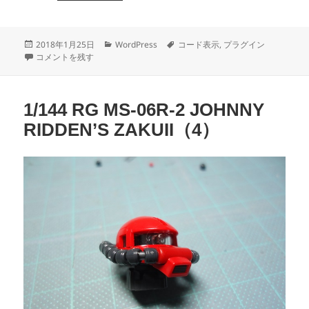
投
カ
タ
2018年1月25日
WordPress
コード表示
,
プラグイン
稿
SyntaxHighlighterのエイリアス（すぐに忘れる自分のため備忘録） に
テ
グ
コメントを残す
日:
ゴ
リ
ー
1/144 RG MS-06R-2 JOHNNY
RIDDEN’S ZAKUII（4）