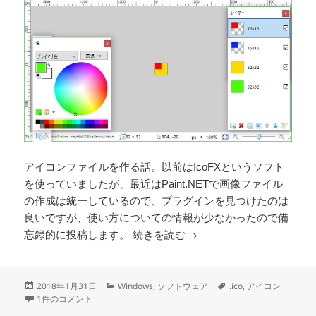
アイコンファイルを作る話。以前はIcoFXというソフト
を使っていましたが、最近はPaint.NETで画像ファイル
の作成は統一しているので、プラグインを見つけたのは
良いですが、使い方についての情報が少なかったので備
Paint.NET でアイコン（
忘録的に投稿します。
続きを読む
投
カ
タ
2018年1月31日
Windows
,
ソフトウェア
.ico
,
アイコン
稿
Paint.NET でアイコン（.ico）ファイルを作る への
テ
グ
1件のコメント
日:
ゴ