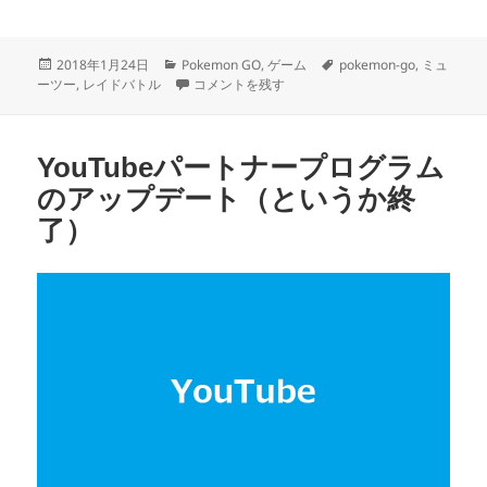
投
カ
タ
2018年1月24日
Pokemon GO
,
ゲーム
pokemon-go
,
ミュ
稿
テ
ポケモンGOでEXレイドバトルの招待状が届きまし
グ
ーツー
,
レイドバトル
コメントを残す
日:
ゴ
リ
ー
YouTubeパートナープログラム
のアップデート（というか終
了）