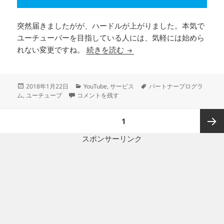
突然届きましたがが、ハードルが上がりました。本気で
ユーチューバーを目指している人には、気軽には始めら
YouTubeパートナープロ
れない変更ですね。
続きを読む
投
カ
タ
2018年1月22日
YouTube
,
サービス
パートナープログラ
稿
YouTubeパートナープログラムのアップデート（とい
テ
グ
ム
,
ユーチューブ
コメントを残す
日:
ゴ
リ
投
ページ
1
ー
稿
の
スポンサーリンク
次ペー
ペ
ー
ジ
ジ
送
り