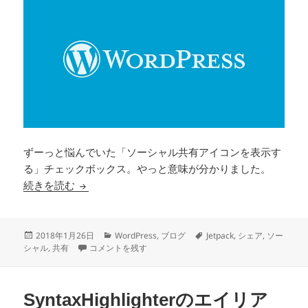
ずーっと悩んでいた「ソーシャル共有アイコンを表示す
る」チェックボックス。やっと意味が分かりました。
Jetpackのソーシャル共有アイコンを表示する
続きを読む
投
カ
タ
2018年1月26日
WordPress
,
ブログ
Jetpack
,
シェア
,
ソー
稿
Jetpackのソーシャル共有アイコンを表示する に
テ
グ
シャル
,
共有
コメントを残す
日:
ゴ
リ
ー
SyntaxHighlighterのエイリア