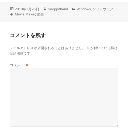
投
作
カ
2019年3月26日
maggothand
Windows
,
ソフトウェア
稿
タ
成
テ
Movie Maker
,
動画
日:
グ
者
ゴ
リ
ー
コメントを残す
メールアドレスが公開されることはありません。
※
が付いている欄は
必須項目です
コメント
※