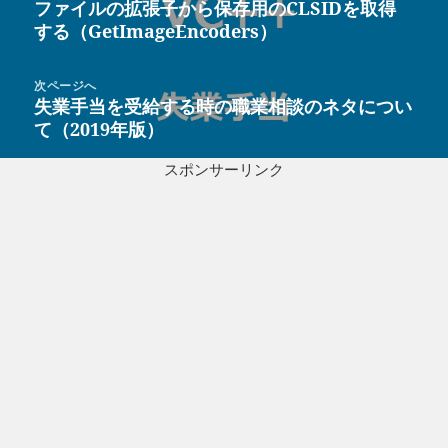
ファイルの拡張子から保存用のCLSIDを取得
前
ナ
する（GetImageEncoders）
の
ビ
投
ゲ
稿:
次ページへ
ー
失業手当を受給する時の職業相談のネタについ
次
シ
て（2019年版）
の
ョ
投
ン
スポンサーリンク
稿: