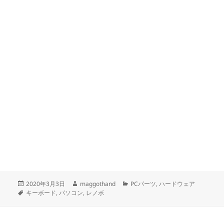
投
作
カ
2020年3月3日
maggothand
PCパーツ
,
ハードウェア
稿
タ
成
テ
キーボード
,
パソコン
,
レノボ
日:
グ
者
ゴ
リ
ー