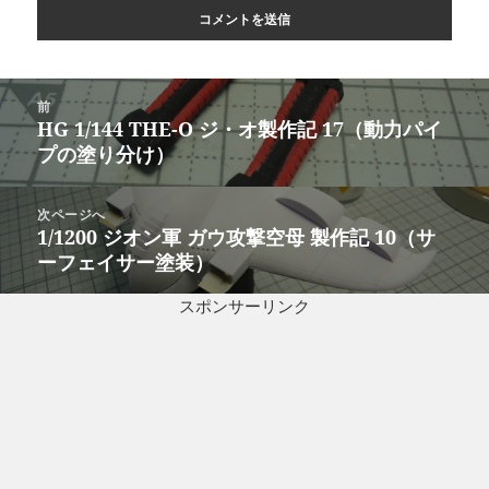
投
前
稿
HG 1/144 THE-O ジ・オ製作記 17（動力パイ
前
ナ
プの塗り分け）
の
ビ
投
ゲ
稿:
次ページへ
ー
1/1200 ジオン軍 ガウ攻撃空母 製作記 10（サ
次
シ
ーフェイサー塗装）
の
ョ
投
ン
スポンサーリンク
稿: