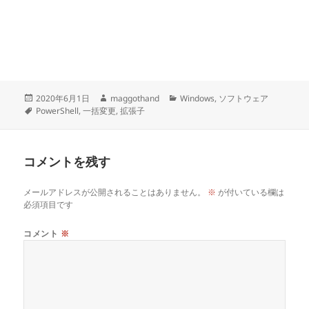
投
作
カ
2020年6月1日
maggothand
Windows
,
ソフトウェア
稿
タ
成
テ
PowerShell
,
一括変更
,
拡張子
日:
グ
者
ゴ
リ
ー
コメントを残す
メールアドレスが公開されることはありません。
※
が付いている欄は
必須項目です
コメント
※