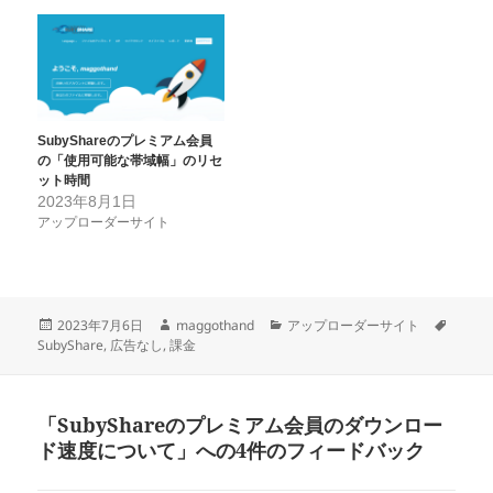
SubyShareのプレミアム会員
の「使用可能な帯域幅」のリセ
ット時間
2023年8月1日
アップローダーサイト
投
作
カ
タ
2023年7月6日
maggothand
アップローダーサイト
稿
成
テ
グ
SubyShare
,
広告なし
,
課金
日:
者
ゴ
リ
ー
「SubyShareのプレミアム会員のダウンロー
ド速度について」への4件のフィードバック