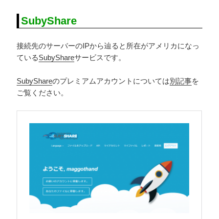
SubyShare
接続先のサーバーのIPから辿ると所在がアメリカになっ
ている
SubyShare
サービスです。
SubyShare
のプレミアムアカウントについては
別
記
事
を
ご覧ください。