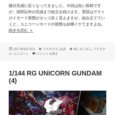
随分完成に近くなってきました。今回は短い投稿です
が、頭部以外の完成まで組立を続けます。普段はデスト
ロイモード形態がカッコ良く見えますが、組み立ててい
くと、ユニコーンモードの状態も結構イケてますよね。
1/144 RG UNICORN GUNDAM (5)
続きを読む
投
カ
タ
2017年8月16日
プラモデル
,
玩具
RG
,
ガンダム
,
プラモデ
稿
1/144 RG UNICORN GUNDAM (5) に
テ
グ
ル
,
ユニコーン
コメントを残す
日:
ゴ
リ
ー
1/144 RG UNICORN GUNDAM
(4)