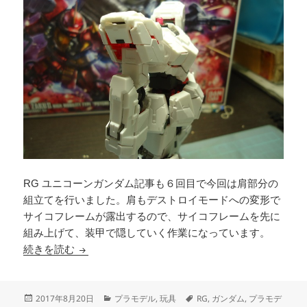
RG ユニコーンガンダム記事も６回目で今回は肩部分の
組立てを行いました。肩もデストロイモードへの変形で
サイコフレームが露出するので、サイコフレームを先に
組み上げて、装甲で隠していく作業になっています。
1/144 RG UNICORN GUNDAM (6)
続きを読む
投
カ
タ
2017年8月20日
プラモデル
,
玩具
RG
,
ガンダム
,
プラモデ