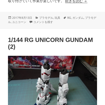
1/144 RG U
取り付けていく作業が楽しいです。
続きを読む
投
カ
タ
2017年8月13日
プラモデル
,
玩具
RG
,
ガンダム
,
プラモデ
稿
1/144 RG UNICORN GUNDAM (3) に
テ
グ
ル
,
ユニコーン
コメントを残す
日:
ゴ
リ
ー
1/144 RG UNICORN GUNDAM
(2)