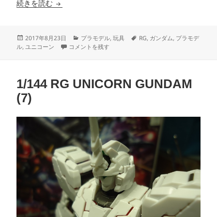
1/144 RG UNICORN GUNDAM (8)
続きを読む
投
カ
タ
2017年8月23日
プラモデル
,
玩具
RG
,
ガンダム
,
プラモデ
稿
1/144 RG UNICORN GUNDAM (8) に
テ
グ
ル
,
ユニコーン
コメントを残す
日:
ゴ
リ
ー
1/144 RG UNICORN GUNDAM
(7)