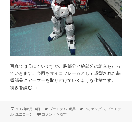
写真では見にくいですが、胸部分と腕部分の組立を行っ
ていきます。今回もサイコフレームとして成型された基
盤部品にアーマーを取り付けていくような作業です。
1/144 RG UNICORN GUNDAM (4)
続きを読む
投
カ
タ
2017年8月14日
プラモデル
,
玩具
RG
,
ガンダム
,
プラモデ
稿
1/144 RG UNICORN GUNDAM (4) に
テ
グ
ル
,
ユニコーン
コメントを残す
日:
ゴ
リ
ー