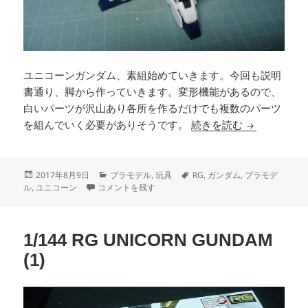
ユニコーンガンダム、素組始めていきます。今回も説明
書通り、脚から作っていきます。変形機能があるので、
白いパーツが沢山あり各所を作るだけでも複数のパーツ
1/144 RG U
を組んでいく必要がありそうです。
続きを読む
投
カ
タ
2017年8月9日
プラモデル
,
玩具
RG
,
ガンダム
,
プラモデ
稿
1/144 RG UNICORN GUNDAM (2) に
テ
グ
ル
,
ユニコーン
コメントを残す
日:
ゴ
リ
ー
1/144 RG UNICORN GUNDAM
(1)