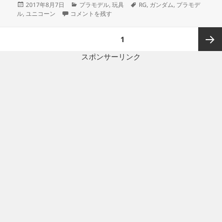
投
カ
タ
2017年8月7日
プラモデル
,
玩具
RG
,
ガンダム
,
プラモデ
稿
1/144 RG UNICORN GUNDAM (1) に
テ
グ
ル
,
ユニコーン
コメントを残す
日:
ゴ
リ
投
ページ
1
ー
稿
の
スポンサーリンク
次ペー
ペ
ー
ジ
ジ
送
り