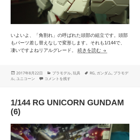
いよいよ、「角割れ」の呼ばれた頭部の組立です。頭部
もパーツ差し替えなしで変形します。それも1/144で、
1/144 RG UNICO
凄いですよねリアルグレード。
続きを読む
投
カ
タ
2017年8月22日
プラモデル
,
玩具
RG
,
ガンダム
,
プラモデ
稿
1/144 RG UNICORN GUNDAM (7) に
テ
グ
ル
,
ユニコーン
コメントを残す
日:
ゴ
リ
ー
1/144 RG UNICORN GUNDAM
(6)