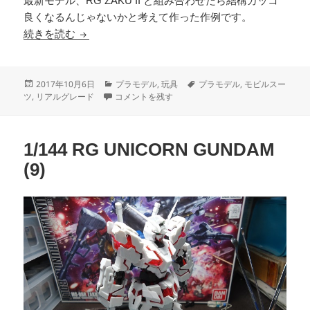
最新モデル、RG ZAKU II と組み合わせたら結構カッコ
良くなるんじゃないかと考えて作った作例です。
1/144 MS-06R ZAKU II （旧MSVシリーズ
続きを読む
投
カ
タ
2017年10月6日
プラモデル
,
玩具
プラモデル
,
モビルスー
稿
1/144 MS-06R ZAKU II （旧MSVシリーズ＋R
テ
グ
ツ
,
リアルグレード
コメントを残す
日:
ゴ
リ
ー
1/144 RG UNICORN GUNDAM
(9)