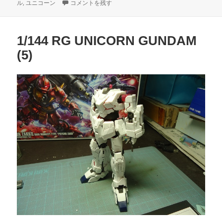
稿
1/144 RG UNICORN GUNDAM (6) に
テ
グ
ル
,
ユニコーン
コメントを残す
日:
ゴ
リ
ー
1/144 RG UNICORN GUNDAM
(5)