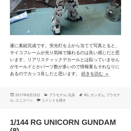
遂に素組完成です。蛍光灯を上から当てて写真とると、
サイコフレームが光り気味で撮れるのは良い感じだと思
います。リアリスティックデカールとは貼っていません
がモールドとかパーツ数が多いので情報量もそれなりに
1/144 RG U
あるのでカッコ良しだと思います。
続きを読む
投
カ
タ
2017年8月25日
プラモデル
,
玩具
RG
,
ガンダム
,
プラモデ
稿
1/144 RG UNICORN GUNDAM (9) に
テ
グ
ル
,
ユニコーン
コメントを残す
日:
ゴ
リ
ー
1/144 RG UNICORN GUNDAM
(8)