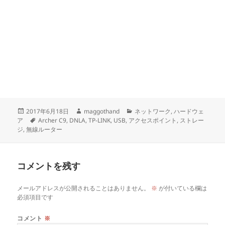
投
作
カ
2017年6月18日
maggothand
ネットワーク
,
ハードウェ
稿
タ
成
テ
ア
Archer C9
,
DNLA
,
TP-LINK
,
USB
,
アクセスポイント
,
ストレー
日:
グ
者
ゴ
ジ
,
無線ルーター
リ
ー
コメントを残す
メールアドレスが公開されることはありません。
※
が付いている欄は
必須項目です
コメント
※