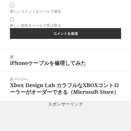
新しいコメントをメールで通知
新しい投稿をメールで受け取る
投
前
稿
iPhoneケーブルを修理してみた
前
ナ
の
ビ
投
次ページへ
ゲ
稿:
Xbox Design Lab カラフルなXBOXコントロ
次
ー
ーラーがオーダーできる（Microsoft Store）
の
シ
投
ョ
スポンサーリンク
稿:
ン