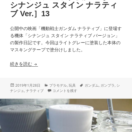
シナンジュ スタイン ナラティ
ブ Ver.］13
公開中の映画「機動戦士ガンダム ナラティブ」に登場す
る機体「シナンジュ スタイン ナラティブ バージョン」
の製作日記です。今回はライトグレーに塗装した本体の
マスキングテープで塗分けしました。
マスキング塗分けと修正 ［HG シナンジュ スタイン 
続きを読む
投
カ
タ
2019年1月28日
プラモデル
,
玩具
ガンダム
,
ガンプラ
,
シ
稿
テ
マスキング塗分けと修正 ［HG シナンジュ スタイン 
グ
ナンジュ
,
ナラティブ
コメントを残す
日:
ゴ
リ
ー