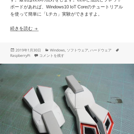
ボードがあれば、Windows10 IoT Coreのチュートリアル
を使って簡単に「Lチカ」実験ができますよ。
Window10 IoT Coreのチュートリアル LEDの
続きを読む
投
カ
タ
2019年1月30日
Windows
,
ソフトウェア
,
ハードウェア
稿
Window10 IoT Coreのチュートリアル LEDの点滅 を実験
テ
グ
RaspberryPi
コメントを残す
日:
ゴ
リ
ー