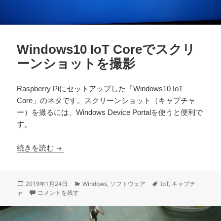
Windows10 IoT Coreでスクリ
ーンショットを撮影
Raspberry Piにセットアップした「Windows10 IoT
Core」のネタです。スクリーンショット（キャプチャ
ー）を撮るには、Windows Device Portalを使うと便利で
す。
Windows10 IoT Coreでスクリーンショットを撮影
続きを読む
投
カ
タ
2019年1月24日
Windows
,
ソフトウェア
IoT
,
キャプチ
稿
Windows10 IoT Coreでスクリーンショットを撮影 に
テ
グ
ャ
コメントを残す
日:
ゴ
リ
ー