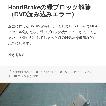
HandBrakeの緑ブロック解除
（DVD読み込みエラー）
過去に作ったDVDを保存しようとしてHandBrakeでMP4
ファイル化したら、緑のブロック状のノイズが入ってし
まい、画像が劣化してしまった時の対処法を備忘録的に
記事にします。
HandBrakeの緑ブロック解除（DVD読み込みエ
続きを読む
投
カ
タ
2019年1月26日
ソフトウェア
DVD
,
コピー
,
リッピン
稿
HandBrakeの緑ブロック解除（DVD読み込みエラー） に
テ
グ
グ
コメントを残す
日:
ゴ
リ
ー