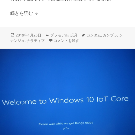
マスキングテープで色分け塗装 ［HG シナンジュ スタ
続きを読む
投
カ
タ
2019年1月25日
プラモデル
,
玩具
ガンダム
,
ガンプラ
,
シ
稿
テ
マスキングテープで色分け塗装 ［HG シナンジュ スタ
グ
ナンジュ
,
ナラティブ
コメントを残す
日:
ゴ
リ
ー