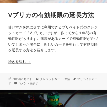
Vプリカの有効期限の延長方法
使いすぎを気にせずに利用できるプリペイド式のクレジ
ットカード「Vプリカ」ですが、作ってから１年間の有
効期限があります。残高があるカードで有効期限が近づ
いてしまった場合に、新しいカードを発行して有効期限
を延長する方法を紹介します。
Vプリカの有効期限の延長方法
続きを読む
投
カ
タ
2019年1月31日
クレジットカード
,
生活
プリペイドカー
稿
Vプリカの有効期限の延長方法 に
テ
グ
ド
コメントを残す
日:
ゴ
リ
ー