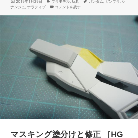
投
カ
タ
2019年1月29日
プラモデル
,
玩具
ガンダム
,
ガンプラ
,
シ
稿
テ
脚部スラスター塗分け ［HG シナンジュ スタイン ナラ
グ
ナンジュ
,
ナラティブ
コメントを残す
日:
ゴ
リ
ー
マスキング塗分けと修正 ［HG