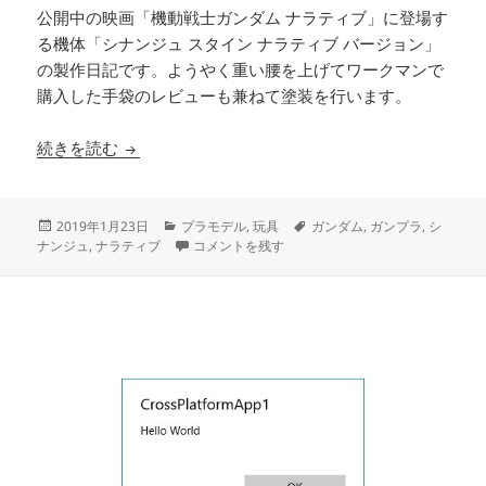
公開中の映画「機動戦士ガンダム ナラティブ」に登場す
る機体「シナンジュ スタイン ナラティブ バージョン」
の製作日記です。ようやく重い腰を上げてワークマンで
購入した手袋のレビューも兼ねて塗装を行います。
ワークマン手袋を使ってサーフェイサー塗装 ［HG シ
続きを読む
投
カ
タ
2019年1月23日
プラモデル
,
玩具
ガンダム
,
ガンプラ
,
シ
稿
テ
ワークマン手袋を使ってサーフェイサー塗装 ［HG シ
グ
ナンジュ
,
ナラティブ
コメントを残す
日:
ゴ
リ
ー