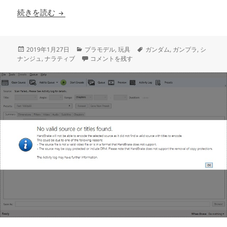
本体色塗装 ［HG シナンジュ スタイン ナラティブ V
続きを読む
投
カ
タ
2019年1月27日
プラモデル
,
玩具
ガンダム
,
ガンプラ
,
シ
稿
テ
本体色塗装 ［HG シナンジュ スタイン ナラティブ Ve
グ
ナンジュ
,
ナラティブ
コメントを残す
日:
ゴ
リ
ー