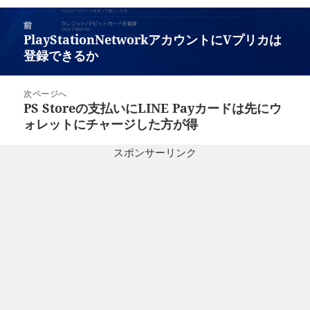
投
前
稿
PlayStationNetworkアカウントにVプリカは
前
ナ
登録できるか
の
ビ
投
ゲ
稿:
次ページへ
ー
PS Storeの支払いにLINE Payカードは先にウ
次
シ
ォレットにチャージした方が得
の
ョ
投
ン
スポンサーリンク
稿: