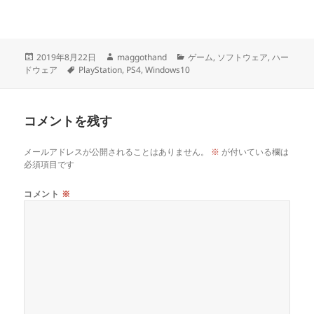
投
作
カ
2019年8月22日
maggothand
ゲーム
,
ソフトウェア
,
ハー
稿
タ
成
テ
ドウェア
PlayStation
,
PS4
,
Windows10
日:
グ
者
ゴ
リ
ー
コメントを残す
メールアドレスが公開されることはありません。
※
が付いている欄は
必須項目です
コメント
※