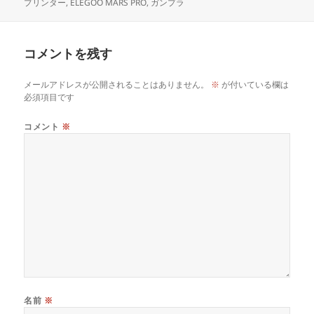
稿
成
テ
グ
プリンター
,
ELEGOO MARS PRO
,
ガンプラ
日:
者
ゴ
リ
ー
コメントを残す
メールアドレスが公開されることはありません。
※
が付いている欄は
必須項目です
コメント
※
名前
※