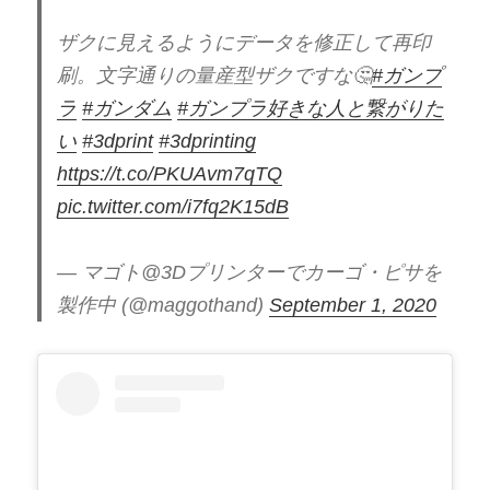
ザクに見えるようにデータを修正して再印
刷。文字通りの量産型ザクですな🤔
#ガンプ
ラ
#ガンダム
#ガンプラ好きな人と繋がりた
い
#3dprint
#3dprinting
https://t.co/PKUAvm7qTQ
pic.twitter.com/i7fq2K15dB
— マゴト@3Dプリンターでカーゴ・ピサを
製作中 (@maggothand)
September 1, 2020