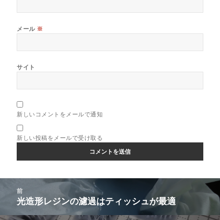
メール
※
サイト
新しいコメントをメールで通知
新しい投稿をメールで受け取る
投
前
稿
光造形レジンの濾過はティッシュが最適
前
ナ
の
ビ