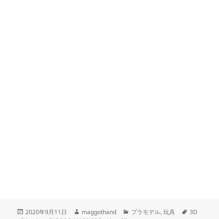
投
作
カ
タ
2020年9月11日
maggothand
プラモデル
,
玩具
3D