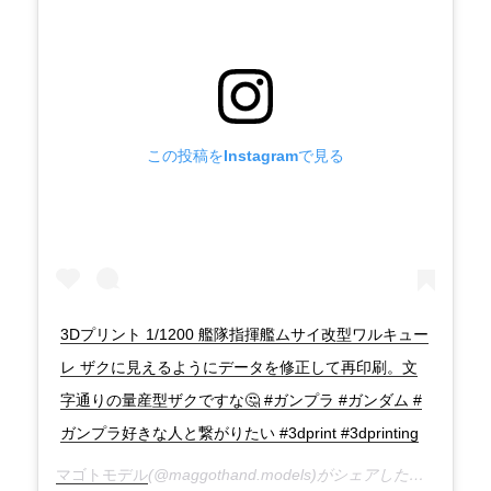
この投稿をInstagramで見る
3Dプリント 1/1200 艦隊指揮艦ムサイ改型ワルキュー
レ ザクに見えるようにデータを修正して再印刷。文
字通りの量産型ザクですな🤔 #ガンプラ #ガンダム #
ガンプラ好きな人と繋がりたい #3dprint #3dprinting
マゴトモデル
(@maggothand.models)がシェアした投稿 –
202