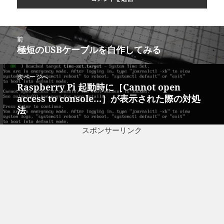
投
前
稿
極短のUSBケーブルを自作してみる
前
ナ
の
ビ
投
次ページへ
ゲ
稿:
Raspberry Pi 起動時に［Cannot open
次
ー
access to console…］が表示された際の対処
の
シ
法
投
ョ
稿:
ン
スポンサーリンク