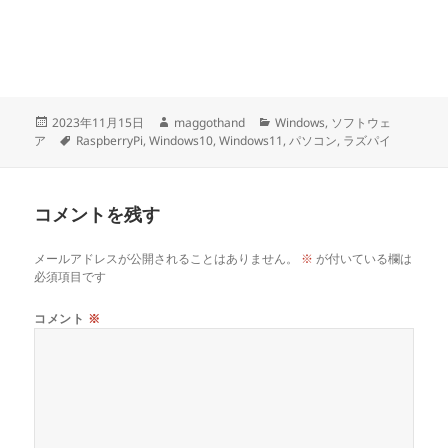
投
作
カ
2023年11月15日
maggothand
Windows
,
ソフトウェ
稿
タ
成
テ
ア
RaspberryPi
,
Windows10
,
Windows11
,
パソコン
,
ラズパイ
日:
グ
者
ゴ
リ
ー
コメントを残す
メールアドレスが公開されることはありません。
※
が付いている欄は
必須項目です
コメント
※