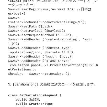
<SECRET_KEY>
); 先に取得した［アクセスキー］と［シ
ークレットキー］

$awsv4->setRegionName("
us-west-2
"); //日本は 
us-west-2 

$awsv4-
>setServiceName("ProductAdvertisingAPI");

$awsv4->setPath ($path);

$awsv4->setPayload ($payload);

$awsv4->setRequestMethod ("POST");

$awsv4->addHeader ('content-encoding', 'amz-
1.0');

$awsv4->addHeader ('content-type', 
'application/json; charset=utf-8');

$awsv4->addHeader ('host', $host);

$awsv4->addHeader ('x-amz-target', 
'com.amazon.paapi5.v1.ProductAdvertisingAPIv1.
G
etVeriations
');

9.［variations.php］の最後に次のコードを追加します。
class GetVariationsRequest {

    public $ASIN;

    public $PartnerType;
