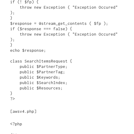
if (! $fp) {

    throw new Exception ( "Exception Occured" 
);

}

$response = @stream_get_contents ( $fp );

if ($response === false) {

    throw new Exception ( "Exception Occured" 
);

}

echo $response;

class SearchItemsRequest {

    public $PartnerType;

    public $PartnerTag;

    public $Keywords;

    public $SearchIndex;

    public $Resources;

}

?>
[awsv4.php]
<?php
