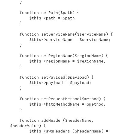
    }

    function setPath($path) {

        $this->path = $path;

    }

    function setServiceName($serviceName) {

        $this->serviceName = $serviceName;

    }

    function setRegionName($regionName) {

        $this->regionName = $regionName;

    }

    function setPayload($payload) {

        $this->payload = $payload;

    }

    function setRequestMethod($method) {

        $this->httpMethodName = $method;

    }

    function addHeader($headerName, 
$headerValue) {

        $this->awsHeaders [$headerName] = 