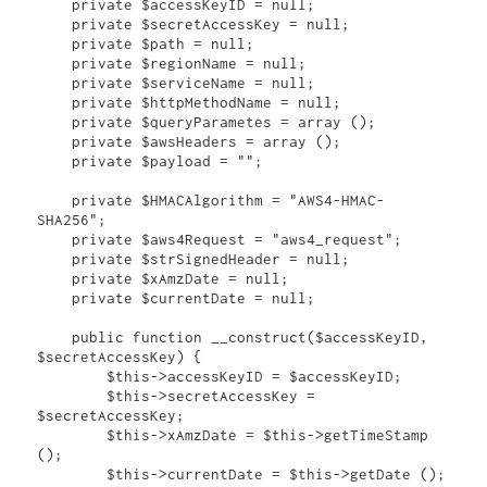
    private $accessKeyID = null;

    private $secretAccessKey = null;

    private $path = null;

    private $regionName = null;

    private $serviceName = null;

    private $httpMethodName = null;

    private $queryParametes = array ();

    private $awsHeaders = array ();

    private $payload = "";

    private $HMACAlgorithm = "AWS4-HMAC-
SHA256";

    private $aws4Request = "aws4_request";

    private $strSignedHeader = null;

    private $xAmzDate = null;

    private $currentDate = null;

    public function __construct($accessKeyID, 
$secretAccessKey) {

        $this->accessKeyID = $accessKeyID;

        $this->secretAccessKey = 
$secretAccessKey;

        $this->xAmzDate = $this->getTimeStamp 
();

        $this->currentDate = $this->getDate ();
