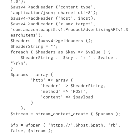
1.0');

$awsv4->addHeader ('content-type', 
'application/json; charset=utf-8');

$awsv4->addHeader ('host', $host);

$awsv4->addHeader ('x-amz-target', 
'com.amazon.paapi5.v1.ProductAdvertisingAPIv1.S
earchItems');

$headers = $awsv4->getHeaders ();

$headerString = "";

foreach ( $headers as $key => $value ) {

    $headerString .= $key . ': ' . $value . 
"\r\n";

}

$params = array (

        'http' => array (

            'header' => $headerString,

            'method' => 'POST',

            'content' => $payload

        )

    );

$stream = stream_context_create ( $params );

$fp = @fopen ( 'https://'.$host.$path, 'rb', 
false, $stream );
