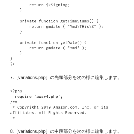
        return $kSigning;

    }

    private function getTimeStamp() {

        return gmdate ( "Ymd\THis\Z" );

    }

    private function getDate() {

        return gmdate ( "Ymd" );

    }

}

?>
7.［variations.php］の先頭部分を次の様に編集します。
/**

 * Copyright 2019 Amazon.com, Inc. or its 
affiliates. All Rights Reserved.

 *
8.［variations.php］の中段部分を次の様に編集します。