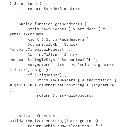
( $signature ) );

        return $strHexSignature;

    }

    public function getHeaders() {

        $this->awsHeaders ['x-amz-date'] = 
$this->xAmzDate;

        ksort ( $this->awsHeaders );

        $canonicalURL = $this-
>prepareCanonicalRequest ();

        $stringToSign = $this-
>prepareStringToSign ( $canonicalURL );

        $signature = $this->calculateSignature 
( $stringToSign );

        if ($signature) {

            $this->awsHeaders ['Authorization'] 
= $this->buildAuthorizationString ( $signature 
);

            return $this->awsHeaders;

        }

    }

    private function 
buildAuthorizationString($strSignature) {

        return $this->HMACAlgorithm . " " . 