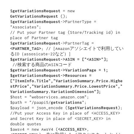
$
getVariationsRequest
 = new 
GetVariationsRequest
 ();

$
getVariationsRequest
->PartnerType = 
"Associates";

// Put your Partner tag (Store/Tracking id) in 
place of Partner tag

$
getVariationsRequest
->PartnerTag = 
<PARTNER_TAG>
; //［Amazonアソシエイトで利用してい
 //検索する商品のASINコード
$getVariationsRequest->VariationPage = 1;

$getVariationsRequest->Resources = 
["ItemInfo.Title","VariationSummary.Price.Highe
stPrice","VariationSummary.Price.LowestPrice","
VariationSummary.VariationDimension"];
$host = "webservices.amazon.com";

$path = "/paapi5/
getvariations
";

$payload = json_encode ($
getVariationsRequest
);

//Put your Access Key in place of <ACCESS_KEY> 
and Secret Key in place of <SECRET_KEY> in 
double quotes

$awsv4 = new AwsV4 (
<ACCESS_KEY>
, 