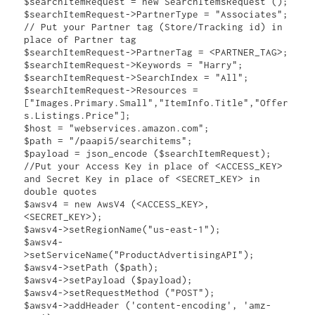
$searchItemRequest = new SearchItemsRequest ();

$searchItemRequest->PartnerType = "Associates";

// Put your Partner tag (Store/Tracking id) in 
place of Partner tag

$searchItemRequest->PartnerTag = <PARTNER_TAG>;

$searchItemRequest->Keywords = "Harry";

$searchItemRequest->SearchIndex = "All";

$searchItemRequest->Resources = 
["Images.Primary.Small","ItemInfo.Title","Offer
s.Listings.Price"];

$host = "webservices.amazon.com";

$path = "/paapi5/searchitems";

$payload = json_encode ($searchItemRequest);

//Put your Access Key in place of <ACCESS_KEY> 
and Secret Key in place of <SECRET_KEY> in 
double quotes

$awsv4 = new AwsV4 (<ACCESS_KEY>, 
<SECRET_KEY>);

$awsv4->setRegionName("us-east-1");

$awsv4-
>setServiceName("ProductAdvertisingAPI");

$awsv4->setPath ($path);

$awsv4->setPayload ($payload);

$awsv4->setRequestMethod ("POST");

$awsv4->addHeader ('content-encoding', 'amz-