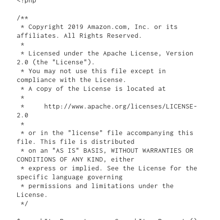
<?php

/**

 * Copyright 2019 Amazon.com, Inc. or its 
affiliates. All Rights Reserved.

 *

 * Licensed under the Apache License, Version 
2.0 (the "License").

 * You may not use this file except in 
compliance with the License.

 * A copy of the License is located at

 *

 *     http://www.apache.org/licenses/LICENSE-
2.0

 *

 * or in the "license" file accompanying this 
file. This file is distributed

 * on an "AS IS" BASIS, WITHOUT WARRANTIES OR 
CONDITIONS OF ANY KIND, either

 * express or implied. See the License for the 
specific language governing

 * permissions and limitations under the 
License.

 */
