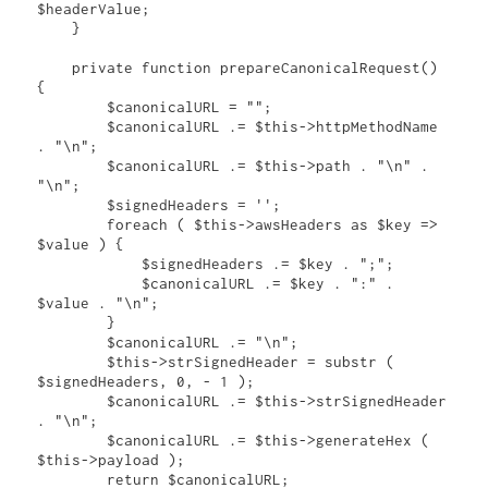
$headerValue;

    }

    private function prepareCanonicalRequest() 
{

        $canonicalURL = "";

        $canonicalURL .= $this->httpMethodName 
. "\n";

        $canonicalURL .= $this->path . "\n" . 
"\n";

        $signedHeaders = '';

        foreach ( $this->awsHeaders as $key => 
$value ) {

            $signedHeaders .= $key . ";";

            $canonicalURL .= $key . ":" . 
$value . "\n";

        }

        $canonicalURL .= "\n";

        $this->strSignedHeader = substr ( 
$signedHeaders, 0, - 1 );

        $canonicalURL .= $this->strSignedHeader 
. "\n";

        $canonicalURL .= $this->generateHex ( 
$this->payload );

        return $canonicalURL;
