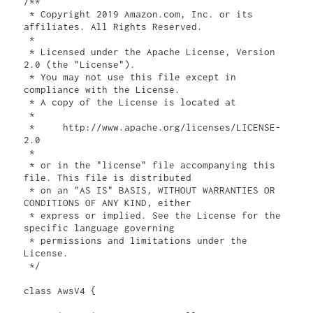
/**

 * Copyright 2019 Amazon.com, Inc. or its 
affiliates. All Rights Reserved.

 *

 * Licensed under the Apache License, Version 
2.0 (the "License").

 * You may not use this file except in 
compliance with the License.

 * A copy of the License is located at

 *

 *     http://www.apache.org/licenses/LICENSE-
2.0

 *

 * or in the "license" file accompanying this 
file. This file is distributed

 * on an "AS IS" BASIS, WITHOUT WARRANTIES OR 
CONDITIONS OF ANY KIND, either

 * express or implied. See the License for the 
specific language governing

 * permissions and limitations under the 
License.

 */

class AwsV4 {
