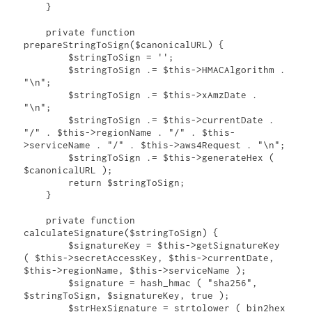
    }

    private function 
prepareStringToSign($canonicalURL) {

        $stringToSign = '';

        $stringToSign .= $this->HMACAlgorithm . 
"\n";

        $stringToSign .= $this->xAmzDate . 
"\n";

        $stringToSign .= $this->currentDate . 
"/" . $this->regionName . "/" . $this-
>serviceName . "/" . $this->aws4Request . "\n";

        $stringToSign .= $this->generateHex ( 
$canonicalURL );

        return $stringToSign;

    }

    private function 
calculateSignature($stringToSign) {

        $signatureKey = $this->getSignatureKey 
( $this->secretAccessKey, $this->currentDate, 
$this->regionName, $this->serviceName );

        $signature = hash_hmac ( "sha256", 
$stringToSign, $signatureKey, true );

        $strHexSignature = strtolower ( bin2hex 