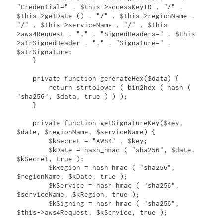
"Credential=" . $this->accessKeyID . "/" . 
$this->getDate () . "/" . $this->regionName . 
"/" . $this->serviceName . "/" . $this-
>aws4Request . "," . "SignedHeaders=" . $this-
>strSignedHeader . "," . "Signature=" . 
$strSignature;

    }

    private function generateHex($data) {

        return strtolower ( bin2hex ( hash ( 
"sha256", $data, true ) ) );

    }

    private function getSignatureKey($key, 
$date, $regionName, $serviceName) {

        $kSecret = "AWS4" . $key;

        $kDate = hash_hmac ( "sha256", $date, 
$kSecret, true );

        $kRegion = hash_hmac ( "sha256", 
$regionName, $kDate, true );

        $kService = hash_hmac ( "sha256", 
$serviceName, $kRegion, true );

        $kSigning = hash_hmac ( "sha256", 
$this->aws4Request, $kService, true );
