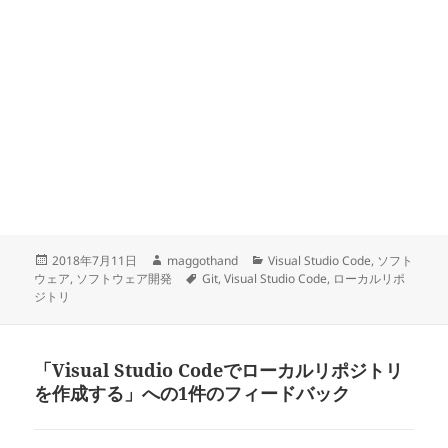
投
作
カ
2018年7月11日
maggothand
Visual Studio Code
,
ソフト
稿
成
タ
テ
ウェア
,
ソフトウェア開発
Git
,
Visual Studio Code
,
ローカルリポ
日:
者
グ
ゴ
ジトリ
リ
ー
「Visual Studio Codeでローカルリポジトリ
を作成する」への1件のフィードバック