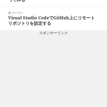
ビ
投
ゲ
稿:
次ページへ
ー
Visual Studio CodeでGitHub上にリモート
次
シ
リポジトリを設定する
の
ョ
投
ン
スポンサーリンク
稿: