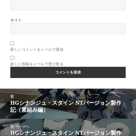
サイト
新しいコメントをメールで通知
新しい投稿をメールで受け取る
投
前
稿
HGシナンジュ・スタイン NTバージョン製作
前
ナ
記（素組み編）
の
ビ
投
ゲ
稿:
次ページへ
ー
HGシナンジュ・スタイン NTバージョン製作
次
シ