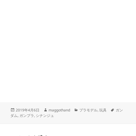
投
作
カ
タ
2019年4月6日
maggothand
プラモデル
,
玩具
ガン
稿
成
テ
グ
ダム
,
ガンプラ
,
シナンジュ
日:
者
ゴ
リ
ー