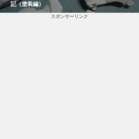
記（塗装編）
の
ョ
投
ン
スポンサーリンク
稿: