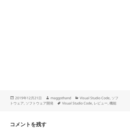
投
作
カ
2019年12月21日
maggothand
Visual Studio Code
,
ソフ
稿
成
タ
テ
トウェア
,
ソフトウェア開発
Visual Studio Code
,
レビュー
,
機能
日:
者
グ
ゴ
リ
ー
コメントを残す