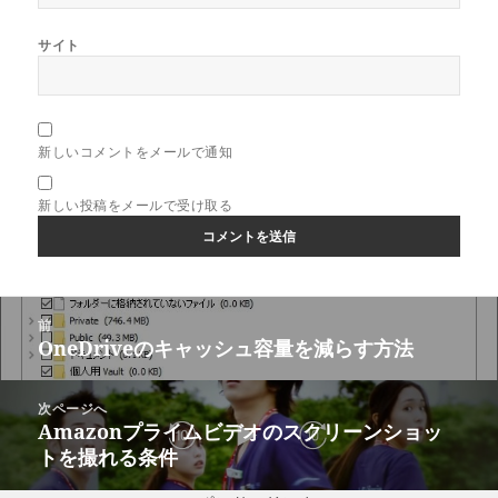
サイト
新しいコメントをメールで通知
新しい投稿をメールで受け取る
投
前
稿
OneDriveのキャッシュ容量を減らす方法
前
ナ
の
ビ
投
次ページへ
ゲ
稿:
Amazonプライムビデオのスクリーンショッ
次
ー
トを撮れる条件
の
シ
投
ョ