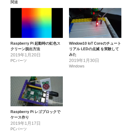
関連
Raspberry Pi 起動時の虹色ス
Window10 IoT Coreのチュート
クリーン脱出方法
リアル LEDの点滅 を実験して
2019年1月20日
みた
2019年1月30日
PCパーツ
Windows
Raspberry Pi レゴブロックで
ケース作り
2019年1月17日
PCパーツ