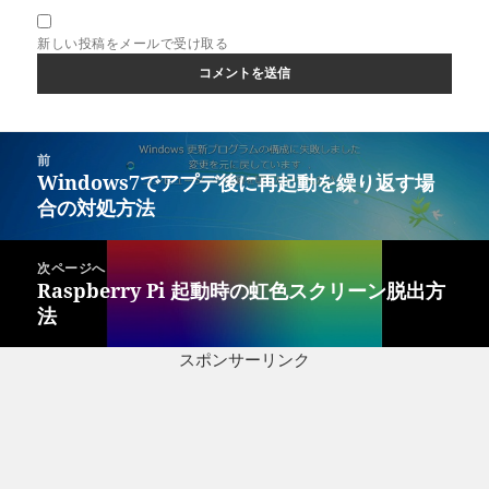
新しい投稿をメールで受け取る
投
前
稿
Windows7でアプデ後に再起動を繰り返す場
前
ナ
合の対処方法
の
ビ
投
ゲ
稿:
次ページへ
ー
Raspberry Pi 起動時の虹色スクリーン脱出方
次
シ
法
の
ョ
投
ン
スポンサーリンク
稿: