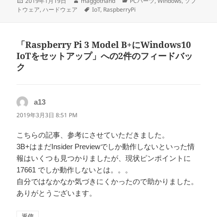
投
作
カ
2019年1月19日
maggothand
PCパーツ
,
Windows
,
ソフ
稿
成
タ
テ
トウェア
,
ハードウェア
IoT
,
RaspberryPi
日:
者
グ
ゴ
リ
ー
「Raspberry Pi 3 Model B+にWindows10
IoTをセットアップ」への2件のフィードバッ
ク
a13
よ
り:
2019年3月3日 8:51 PM
こちらの記事、参考にさせていただきました。
3B+はまだInsider Previewでしか動作しないといった情
報はいくつも見つかりましたが、現状ピンポイントに
17661 でしか動作しないとは。。。
自分ではなかなか気づきにくかったので助かりました。
ありがとうございます。
返信