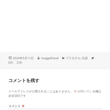
投
作
カ
タ
2024年5月11日
maggothand
プラモデル
,
玩具
稿
成
テ
グ
DIY、工作
日:
者
ゴ
リ
ー
コメントを残す
メールアドレスが公開されることはありません。
※
が付いている欄は
必須項目です
コメント
※