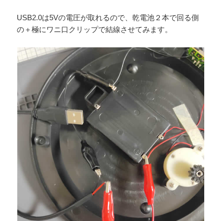
USB2.0は5Vの電圧が取れるので、乾電池２本で回る側
の＋極にワニ口クリップで結線させてみます。