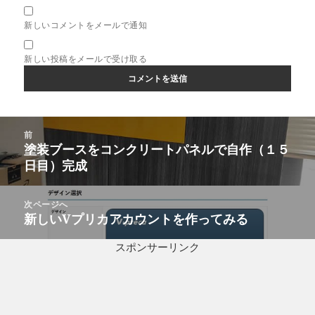
新しいコメントをメールで通知
新しい投稿をメールで受け取る
投
前
稿
塗装ブースをコンクリートパネルで自作（１５
前
ナ
日目）完成
の
ビ
投
ゲ
稿:
次ページへ
ー
新しいVプリカアカウントを作ってみる
次
シ
の
ョ
スポンサーリンク
投
ン
稿: