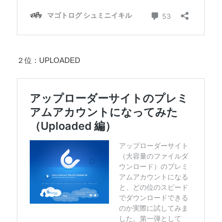
２位：UPLOADED