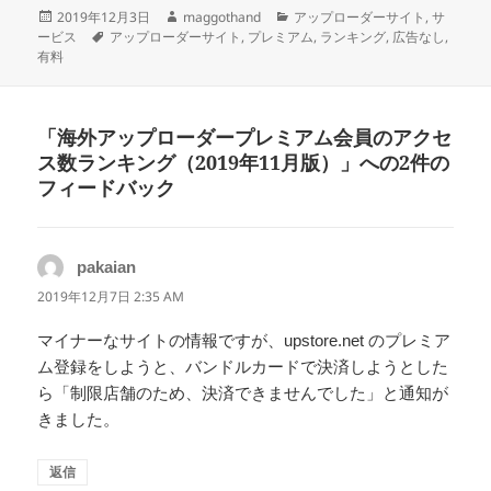
投
作
カ
2019年12月3日
maggothand
アップローダーサイト
,
サ
稿
タ
成
テ
ービス
アップローダーサイト
,
プレミアム
,
ランキング
,
広告なし
,
日:
グ
者
ゴ
有料
リ
ー
「海外アップローダープレミアム会員のアクセ
ス数ランキング（2019年11月版）」への2件の
フィードバック
pakaian
よ
り:
2019年12月7日 2:35 AM
マイナーなサイトの情報ですが、upstore.net のプレミア
ム登録をしようと、バンドルカードで決済しようとした
ら「制限店舗のため、決済できませんでした」と通知が
きました。
返信