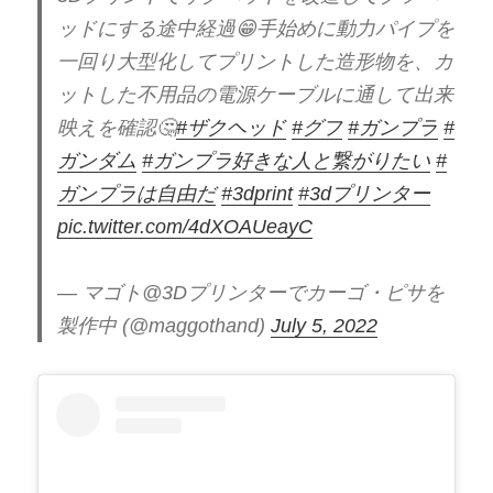
ッドにする途中経過😁手始めに動力パイプを
一回り大型化してプリントした造形物を、カ
ットした不用品の電源ケーブルに通して出来
映えを確認🤔
#ザクヘッド
#グフ
#ガンプラ
#
ガンダム
#ガンプラ好きな人と繋がりたい
#
ガンプラは自由だ
#3dprint
#3dプリンター
pic.twitter.com/4dXOAUeayC
— マゴト@3Dプリンターでカーゴ・ピサを
製作中 (@maggothand)
July 5, 2022