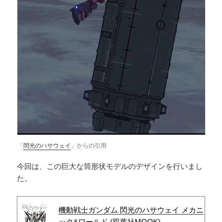
「
閃光のハサウェイ
」からの引用
今回は、この巨大な筒形状モデルのデザインを行いまし
た。
機動戦士ガンダム 閃光のハサウェイ メカニ
ック&ワールド (双葉社MOOK)