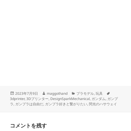
投
作
カ
タ
2023年7月9日
maggothand
プラモデル
,
玩具
稿
成
テ
グ
3dprinter
,
3Dプリンター
,
DesignSparkMechanical
,
ガンダム
,
ガンプ
日:
者
ゴ
ラ
,
ガンプラは自由だ
,
ガンプラ好きと繋がりたい
,
閃光のハサウェイ
リ
ー
コメントを残す