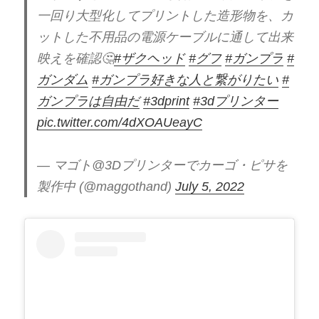
一回り大型化してプリントした造形物を、カ
ットした不用品の電源ケーブルに通して出来
映えを確認🤔
#ザクヘッド
#グフ
#ガンプラ
#
ガンダム
#ガンプラ好きな人と繋がりたい
#
ガンプラは自由だ
#3dprint
#3dプリンター
pic.twitter.com/4dXOAUeayC
— マゴト@3Dプリンターでカーゴ・ピサを
製作中 (@maggothand)
July 5, 2022