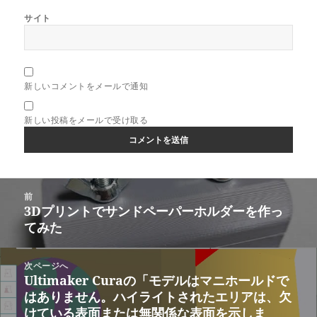
サイト
新しいコメントをメールで通知
新しい投稿をメールで受け取る
投
前
稿
3Dプリントでサンドペーパーホルダーを作っ
前
ナ
てみた
の
ビ
投
ゲ
稿:
次ページへ
ー
Ultimaker Curaの「モデルはマニホールドで
次
シ
はありません。ハイライトされたエリアは、欠
の
ョ
けている表面または無関係な表面を示しま
投