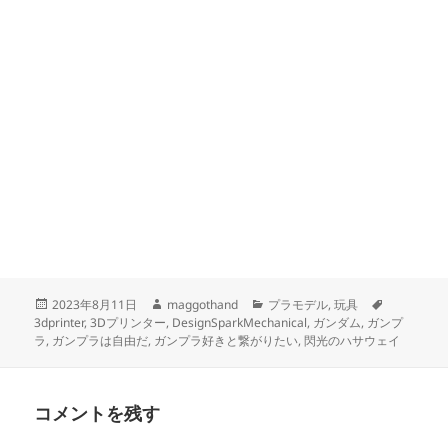
投
作
カ
タ
2023年8月11日
maggothand
プラモデル
,
玩具
稿
成
テ
グ
3dprinter
,
3Dプリンター
,
DesignSparkMechanical
,
ガンダム
,
ガンプ
日:
者
ゴ
ラ
,
ガンプラは自由だ
,
ガンプラ好きと繋がりたい
,
閃光のハサウェイ
リ
ー
コメントを残す