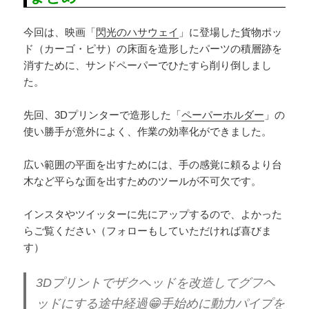
今回は、映画「
閃光のハサウェイ
」に登場した貨物ポッ
ド（カーゴ・ピサ）の床面を造形したパーツの積層跡を
消すために、サンドペーパーでひたすら削り倒しまし
た。
先回、3Dプリンターで造形した「
ペーパーホルダー
」の
使い勝手が意外によく、作業の効率化ができました。
広い範囲の平面を出すためには、手の感覚に頼るより台
木など平らな面を出すためのツールが不可欠です。
インスタやツイッターに先にアップするので、よかった
らご覧ください（フォローもしていただければ喜びま
す）
3Dプリントでザクヘッドを改造してグフヘ
ッドにする途中経過😁手始めに動力パイプを